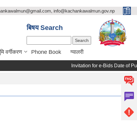
chankawalmun@gmail.com, info@kachankawalmun.gov.np
बिषय Search
Search
ुमि वर्गीकरण
Phone Book
ग्यालरी
Invitation for e-Bids Date of Pub