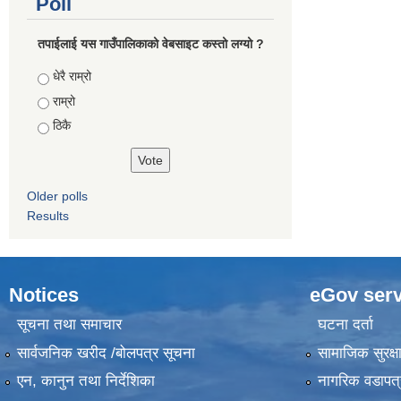
Poll
तपाईलाई यस गाउँपालिकाको वेबसाइट कस्तो लग्यो ?
Choices
धेरै राम्रो
राम्रो
ठिकै
Older polls
Results
Notices
eGov serv
सूचना तथा समाचार
घटना दर्ता
सार्वजनिक खरीद /बोलपत्र सूचना
सामाजिक सुरक्ष
एन, कानुन तथा निर्देशिका
नागरिक वडापत्